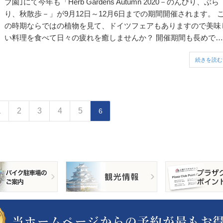
ブ園｣にて今年も「Herb Gardens Autumn 2020－のんびり、ぶら
り、秋散歩－」が9月12日～12月6日までの期間開催されます。 
の時期ならではの植物を見て、ドイツフェアもありますので美味
い料理を食べて日々の疲れを癒しませんか？ 開催期間も長めです
し、近くには北野異人館などの観光名所もあるのでオススメです
続きを読む
是非...
1
2
3
4
5
6