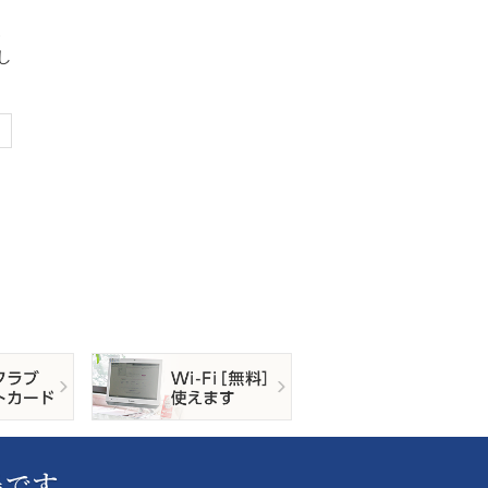
こ
し
。