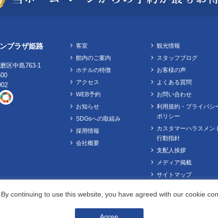
ンプラザ姫路
客室
観光情報
館内のご案内
スタッフブログ
区中島763-1
ホテルの特徴
お客様の声
500
アクセス
よくある質問
002
WEB予約
お問い合わせ
お知らせ
利用規約・プライバシ
ポリシー
SDGsへの取組み
カスタマーハラスメン
採用情報
行動指針
会社概要
支配人挨拶
メディア掲載
サイトマップ
Check in - check out date
By continuing to use this website, you have agreed with our cookie con
Agree