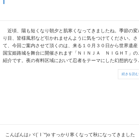
Ｔ
近頃、陽も短くなり朝夕と肌寒くなってきましたね。季節の変
り目、皆様風邪など引かれませんように気をつけてください。さ
て、今回ご案内させて頂くのは、来る１０月３０日から世界遺
国宝姫路城を舞台に開催されます「ＮＩＮＪＡ ＮＩＧＨＴ」の
紹介です。夜の有料区域において忍者をテーマにした幻想的なラ
トアップと最先端のデジタル映像による体験型イベントで、大天
続きを読む
前ステージで忍者ショーが行われます。 ...
こんばんは♪ヾ(´ I `*)o すっかり寒くなって秋になってきました