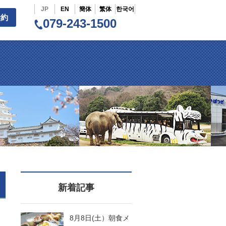
JP
EN
簡体
繁体
한국어
予約
079-243-1500
新着記事
8月8日(土）朝食メ