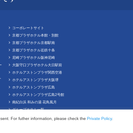
コーポレートサイト
京都プラザホテル本館・別館
京都プラザホテル京都駅南
京都プラザホテル近鉄十条
尼崎プラザホテル阪神尼崎
ー
大阪守口プラザホテル大日駅前
ホテルアストンプラザ関西空港
ト
ホテルアストンプラザ大阪堺
ホテルアストンプラザ広島
ホテルアストンプラザ広島2号館
南紀白浜 和みの湯 花鳥風月
グループホテル一覧
Guests
sent. For futher information, please check the
Private Policy
.
Search