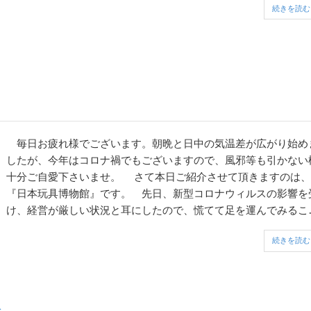
続きを読む
毎日お疲れ様でございます。朝晩と日中の気温差が広がり始め
したが、今年はコロナ禍でもございますので、風邪等も引かない
十分ご自愛下さいませ。 さて本日ご紹介させて頂きますのは、
『日本玩具博物館』です。 先日、新型コロナウィルスの影響を
け、経営が厳しい状況と耳にしたので、慌てて足を運んでみるこ
と致しました。 こちらは１９７４年館長のご自宅の一部を展示
続きを読む
としてスタートされ、現在は白壁土蔵造...
会