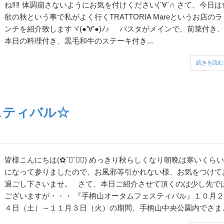
ね‼‼ 体調崩さないようにお気を付けください(´∀`∩ さて、今日は食
欲の秋という事で私がよく行くTRATTORIA Mareというお店のラ
ンチを紹介致しますヾ(●’∀’●)ﾉ♪ パスタがメインで、前菜付き、
本日の料理付き、黒毛和牛のステーキ付き...
続きを読む
スティバル☆
皆様こんにちは(✿ฺ´∀`✿ฺ) めっきり秋らしくなり朝晩は寒いくらい
になって参りましたので、お風邪等引かれない様、お気をつけて
過ごし下さいませ。 さて、本日ご紹介させて頂くのは少し先では
ございますが・・・ 『手柄山オータムフェスティバル』１０月２
４日（土）～１１月３日（火）の期間、手柄山中央公園内でさま
まなイベントが開催されます(｡◕ω◕)ﾉ゛ &...