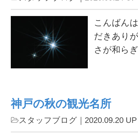
ウィルスの
厳しい状況
こんばん
てて足を
だきあり
ました。 
さが和らぎ
館長のご自
の猛暑の
してスター
いような心
土蔵造...
感じられ
神戸の秋の観光名所
た。私は、
好きです。
スタッフブログ
｜2020.09.20 UP
れいなお花