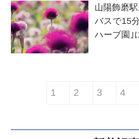
ロウィン
山陽飾磨駅
たくさん
バスで15
その中から
ハーブ園｣
紹介したい
Gardens 
名月の夜
り、ぶらり
姫...
12日～1
されます。
1
2
3
4
の植物を
あります
べて日々