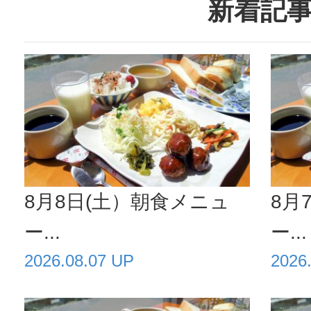
新着記
か？ 開催
くには北野
所もある
是非...
8月8日(土）朝食メニュ
8月
ー...
ー...
2026.08.07 UP
2026