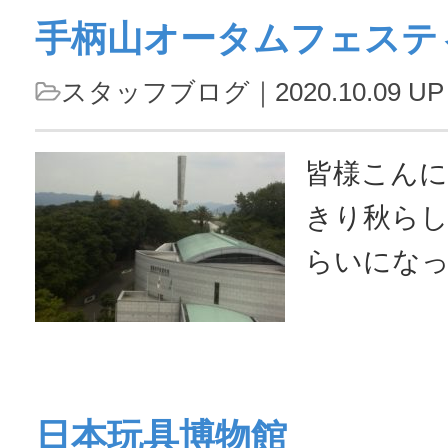
手柄山オータムフェステ
お店のラ
(●’∀’●)ﾉ♪ パスタがメインで、
スタッフブログ
｜2020.10.09 UP
前菜付き、
毛和牛のステ
皆様こんにちは(
きり秋ら
らいにな
お風邪等引
つけてお
さて、本日
日本玩具博物館
は少し先