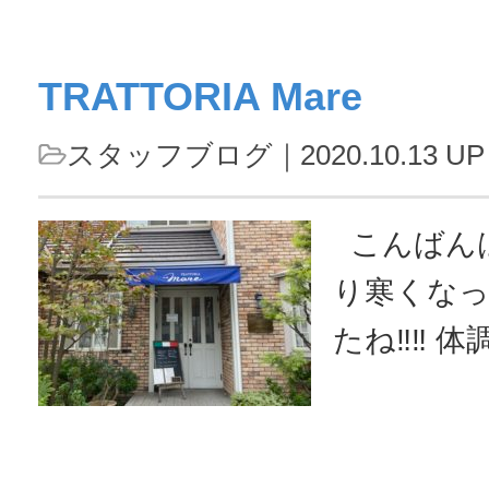
い。さて、
くのは、来
TRATTORIA Mare
世界遺産 
開催されま
スタッフブログ
｜2020.10.13 UP
ＩＧＨＴ」
有料区域に
こんばんは♪ヾ(´ I `*)o すっか
にした幻
り寒くな
最先端のデ
たね‼‼ 体調崩さないようにお気
験型イベン
を付けください(
ージで忍
日は食欲の
す。 ...
く行くTRAT