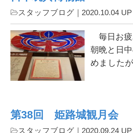
が・・・ 『手柄山オータムフェ
スタッフブログ
｜2020.10.04 UP
スティバル
（土）～１
毎日お疲
間、手柄山
朝晩と日中
まなイベン
めました
◕ω◕)ﾉ゛ 
もござい
かない様十
せ。 さ
第38回 姫路城観月会
きますのは
館』です。
スタッフブログ
｜2020.09.24 UP