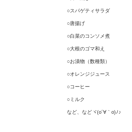
○スパゲティサラダ
○唐揚げ
○白菜のコンソメ煮
○大根のゴマ和え
○お漬物（数種類）
○オレンジジュース
○コーヒー
○ミルク
など、などヾ(o´∀｀o)ﾉ♪