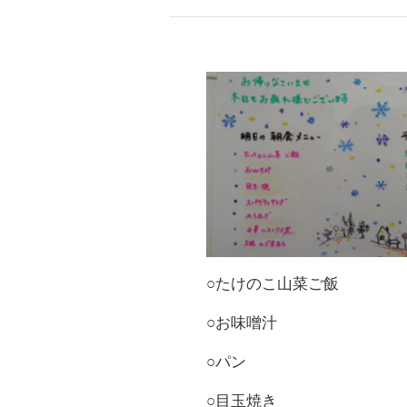
○たけのこ山菜ご飯
○お味噌汁
○パン
○目玉焼き