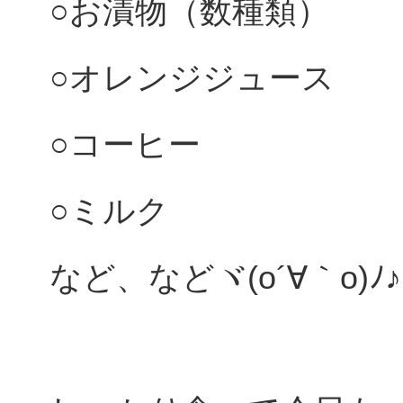
○お漬物（数種類）
○オレンジジュース
○コーヒー
○ミルク
など、などヾ(o´∀｀o)ﾉ♪