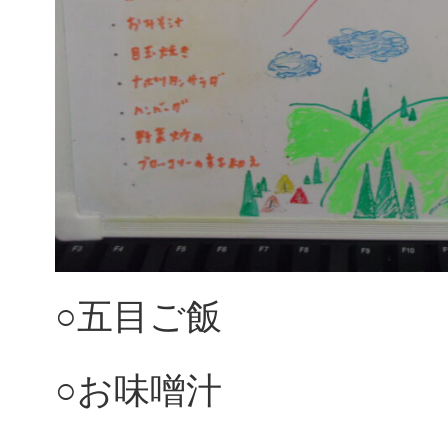
○五目ご飯
○お味噌汁