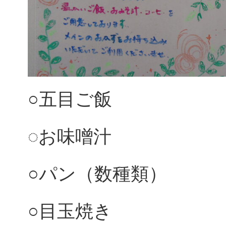
○五目ご飯
◌お味噌汁
○パン（数種類）
○目玉焼き