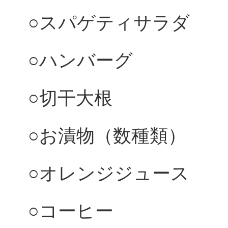
○スパゲティサラダ
○ハンバーグ
○切干大根
○お漬物（数種類）
○オレンジジュース
○コーヒー