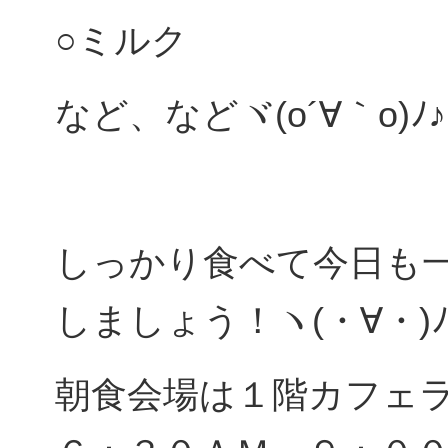
○ミルク
など、などヾ(o´∀｀o)ﾉ♪
しっかり食べて今日も
しましょう！ヽ(・∀・)
朝食会場は１階カフェ